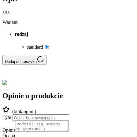
xxx
Wariant
rodzaj
standard
Dodaj do koszyka
Opinie o produkcie
–
(
brak opinii
)
Tytuł
Opinia
Ocena