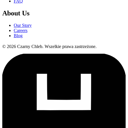
FAQ
About Us
Our Story
Careers
Blog
©
2026
Czarny Chleb
.
Wszelkie prawa zastrzeżone.