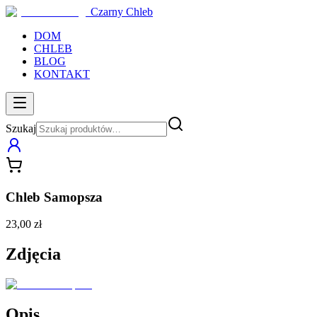
Czarny Chleb
DOM
CHLEB
BLOG
KONTAKT
Szukaj
Chleb Samopsza
23,00 zł
Zdjęcia
Opis