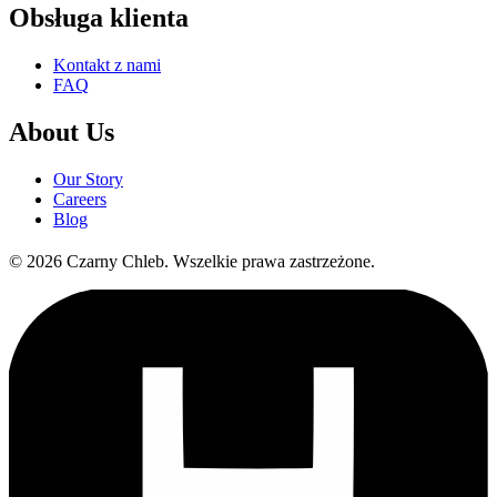
Obsługa klienta
Kontakt z nami
FAQ
About Us
Our Story
Careers
Blog
©
2026
Czarny Chleb
.
Wszelkie prawa zastrzeżone.