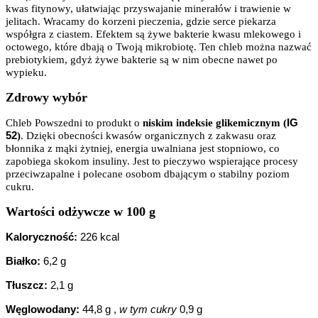
kwas fitynowy, ułatwiając przyswajanie minerałów i trawienie w
jelitach. Wracamy do korzeni pieczenia, gdzie serce piekarza
współgra z ciastem. Efektem są żywe bakterie kwasu mlekowego i
octowego, które dbają o Twoją mikrobiotę. Ten chleb można nazwać
prebiotykiem, gdyż żywe bakterie są w nim obecne nawet po
wypieku.
Zdrowy wybór
IG
Chleb Powszedni to produkt o
niskim indeksie glikemicznym (
52
)
. Dzięki obecności kwasów organicznych z zakwasu oraz
błonnika z mąki żytniej, energia uwalniana jest stopniowo, co
zapobiega skokom insuliny. Jest to pieczywo wspierające procesy
przeciwzapalne i polecane osobom dbającym o stabilny poziom
cukru.
Wartości odżywcze w 100 g
Kaloryczność:
226 kcal
Białko:
6,2 g
Tłuszcz:
2,1 g
Węglowodany:
44,8 g ,
w tym cukry
0,9 g