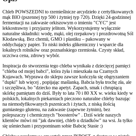
Chleb POWSZEDNI to rzemieślnicze arcydzieło z certyfikowanych
mąk BIO (pszennej typ 500 i żytniej typ 720). Dzięki 24-godzinnej
fermentacji na zakwasie orkiszowym o imieniu "CYC" jest
lekkostrawny i przyjazny jelitom. Wykorzystujemy wyłącznie
naturalne składniki: wodę, mąki, olej rzepakowy i prozdrowotną Sól
Kłodawską. Bez chemii, GMO i plastiku – pakowany w
oddychający papier. To niski indeks glikemiczny i wsparcie dla
lokalnych rolników oraz poznańskiego rzemiosła. Czysty skład,
uczciwa cena, zdrowy wybór.
Inspiracja do stworzenia tego chleba wynikała z dziecięcej pamięci
"chleba od mojej babci", która żyła i mieszkała na Czarnych
Kujawach. Wyprawa do sklepu zawsze kończyła się obgryzaniem
"dupki" lub więcej , popijając maślanką. Babcia była trochę zła, ale
i szczęśliwa, bo "dziecko ma apetyt. Zapach, smak i chrupiącą
skórkę pamiętam do dziś. Były to lata 70 i 80 XX w. wieku kiedy w
polskich, lokalnych piekarniach pieczono naturalne chleby bazując
na niemodyfikowanych pszenicach i żytach, z niską ilością
gumiastego glutenu, na zakwasie (zapewne żytnim), bez
polepszaczy i chemicznych "boosterów" . Dziś wiele naszych
klientów mówi mi "jak dawniej, chleb u dziadków" na wsi. Ja tylko
się uśmiecham i przypominam sobie Babcię Stasie :)