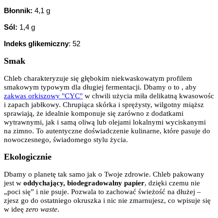
Błonnik:
4,1 g
Sól:
1,4 g
Indeks glikemiczny
: 52
Smak
Chleb charakteryzuje się głębokim niekwaskowatym profilem
smakowym typowym dla długiej fermentacji. Dbamy o to , aby
zakwas orkiszowy "CYC"
w chwili użycia miła delikatną kwasowośc
i zapach jabłkowy. Chrupiąca skórka i sprężysty, wilgotny miąższ
sprawiają, że idealnie komponuje się zarówno z dodatkami
wytrawnymi, jak i samą oliwą lub olejami lokalnymi wyciskanymi
na zimno. To autentyczne doświadczenie kulinarne, które pasuje do
nowoczesnego, świadomego stylu życia.
Ekologicznie
Dbamy o planetę tak samo jak o Twoje zdrowie. Chleb pakowany
jest w
oddychający, biodegradowalny papier
, dzięki czemu nie
„poci się” i nie psuje. Pozwala to zachować świeżość na dłużej –
zjesz go do ostatniego okruszka i nic nie zmarnujesz, co wpisuje się
w ideę
zero waste
.