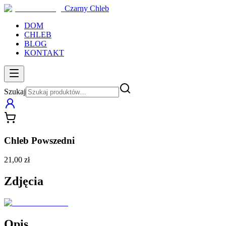
Czarny Chleb
DOM
CHLEB
BLOG
KONTAKT
Szukaj
Chleb Powszedni
21,00 zł
Zdjęcia
Opis