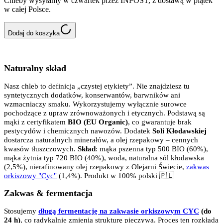
Chleby wysyłamy w czwartek przez INPOST, z dostawą w piątek
w całej Polsce.
Dodaj do koszyka
Naturalny skład
Nasz chleb to definicja „czystej etykiety”. Nie znajdziesz tu
syntetycznych dodatków, konserwantów, barwników ani
wzmacniaczy smaku. Wykorzystujemy wyłącznie surowce
pochodzące z upraw zrównoważonych i etycznych. Podstawą są
mąki z certyfikatem
BIO (EU Organic)
, co gwarantuje brak
pestycydów i chemicznych nawozów. Dodatek
Soli Kłodawskiej
dostarcza naturalnych minerałów, a olej rzepakowy – cennych
kwasów tłuszczowych.
Skład
: mąka pszenna typ 500 BIO (60%),
mąka żytnia typ 720 BIO (40%), woda, naturalna sól kłodawska
(2,5%), nierafinowany olej rzepakowy z Olejarni Świecie,
zakwas
orkiszowy "Cyc"
(1,4%). Produkt w 100% polski
🇵🇱
Zakwas & fermentacja
Stosujemy
długą fermentację na zakwasie orkiszowym CYC
(do
24 h)
, co radykalnie zmienia strukturę pieczywa. Proces ten rozkłada