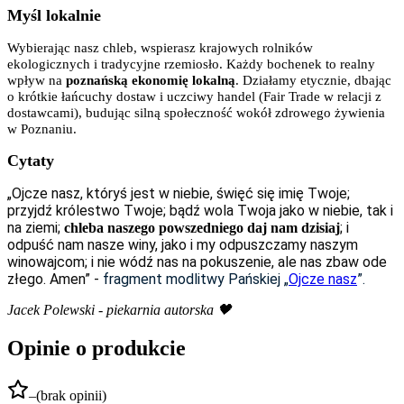
Myśl lokalnie
Wybierając nasz chleb, wspierasz krajowych rolników
ekologicznych i tradycyjne rzemiosło. Każdy bochenek to realny
wpływ na
poznańską ekonomię lokalną
. Działamy etycznie, dbając
o krótkie łańcuchy dostaw i uczciwy handel (Fair Trade w relacji z
dostawcami), budując silną społeczność wokół zdrowego żywienia
w Poznaniu.
Cytaty
„Ojcze nasz, któryś jest w niebie, święć się imię Twoje;
przyjdź królestwo Twoje; bądź wola Twoja jako w niebie, tak i
na ziemi;
; i
chleba naszego powszedniego daj nam dzisiaj
odpuść nam nasze winy, jako i my odpuszczamy naszym
winowajcom; i nie wódź nas na pokuszenie, ale nas zbaw ode
złego. Amen” -
fragment modlitwy Pańskiej „
Ojcze nasz
”.
Jacek Polewski - piekarnia autorska 🖤
Opinie o produkcie
–
(
brak opinii
)