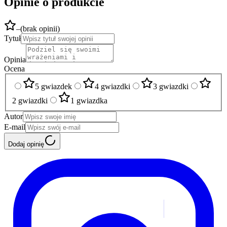
Opinie o produkcie
–
(
brak opinii
)
Tytuł
Opinia
Ocena
5 gwiazdek
4 gwiazdki
3 gwiazdki
2 gwiazdki
1 gwiazdka
Autor
E-mail
Dodaj opinię