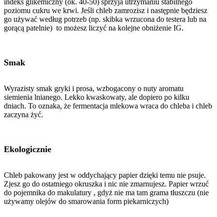
indeks glikemiczny (ok. 40-50) sprzyja utrzymaniu stabilnego
poziomu cukru we krwi. Jeśli chleb zamrozisz i następnie będziesz
go używać według potrzeb (np. skibka wrzucona do testera lub na
gorącą patelnie) to możesz liczyć na kolejne obniżenie IG.
Smak
Wyrazisty smak gryki i prosa, wzbogacony o nuty aromatu
siemienia lnianego. Lekko kwaskowaty, ale dopiero po kilku
dniach. To oznaka, że fermentacja mlekowa wraca do chleba i chleb
zaczyna żyć.
Ekologicznie
Chleb pakowany jest w oddychający papier dzięki temu nie psuje.
Zjesz go do ostatniego okruszka i nic nie zmarnujesz. Papier wrzuć
do pojemnika do makulatury , gdyż nie ma tam grama tłuszczu (nie
używamy olejów do smarowania form piekarniczych)