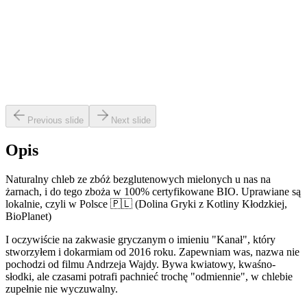
Previous slide
Next slide
Opis
Naturalny chleb ze zbóż bezglutenowych mielonych u nas na
żarnach, i do tego zboża w 100% certyfikowane BIO. Uprawiane są
lokalnie, czyli w Polsce 🇵🇱 (Dolina Gryki z Kotliny Kłodzkiej,
BioPlanet)
I oczywiście na zakwasie gryczanym o imieniu "Kanał", który
stworzyłem i dokarmiam od 2016 roku. Zapewniam was, nazwa nie
pochodzi od filmu Andrzeja Wajdy. Bywa kwiatowy, kwaśno-
słodki, ale czasami potrafi pachnieć trochę "odmiennie", w chlebie
zupełnie nie wyczuwalny.