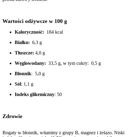
Wartości odżywcze w 100 g
Kaloryczność:
184 kcal
Białko:
6,3 g
Tłuszcze:
4,0 g
Węglowodany:
33,5 g, w tym cukry: 0,5 g
Błonnik
: 5,0 g
Sól
: 1,1 g
Indeks glikemiczny
: 50
Zdrowie
Bogaty w błonnik, witaminy z grupy B, magnez i żelazo. Niski