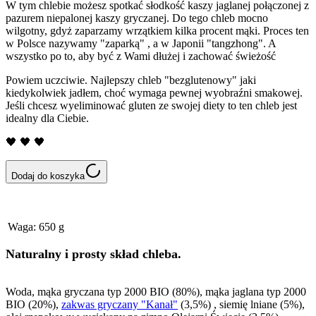
W tym chlebie możesz spotkać słodkość kaszy jaglanej połączonej z
pazurem niepalonej kaszy gryczanej. Do tego chleb mocno
wilgotny, gdyż zaparzamy wrzątkiem kilka procent mąki. Proces ten
w Polsce nazywamy "zaparką" , a w Japonii "tangzhong". A
wszystko po to, aby być z Wami dłużej i zachować świeżość
Powiem uczciwie. Najlepszy chleb "bezglutenowy" jaki
kiedykolwiek jadłem, choć wymaga pewnej wyobraźni smakowej.
Jeśli chcesz wyeliminować gluten ze swojej diety to ten chleb jest
idealny dla Ciebie.
🖤 🖤 🖤
Dodaj do koszyka
Waga
:
650 g
Naturalny i prosty skład chleba.
Woda, mąka gryczana typ 2000 BIO (80%), mąka jaglana typ 2000
BIO (20%),
zakwas gryczany "Kanał"
(3,5%) , siemię lniane (5%),