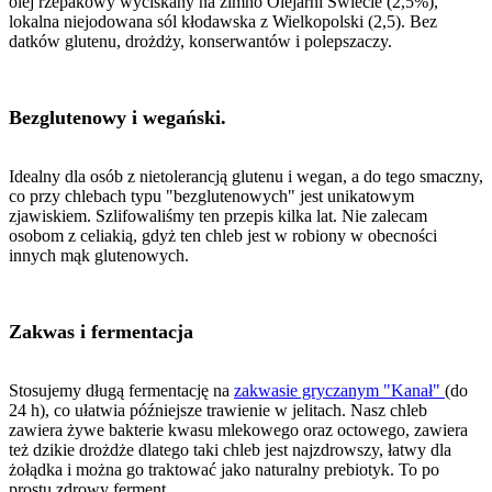
olej rzepakowy wyciskany na zimno Olejarni Świecie (2,5%),
lokalna niejodowana sól kłodawska z Wielkopolski (2,5). Bez
datków glutenu, drożdży, konserwantów i polepszaczy.
Bezglutenowy i wegański.
Idealny dla osób z nietolerancją glutenu i wegan, a do tego smaczny,
co przy chlebach typu "bezglutenowych" jest unikatowym
zjawiskiem. Szlifowaliśmy ten przepis kilka lat. Nie zalecam
osobom z celiakią, gdyż ten chleb jest w robiony w obecności
innych mąk glutenowych.
Zakwas i fermentacja
Stosujemy długą fermentację na
zakwasie gryczanym "Kanał"
(do
24 h), co ułatwia późniejsze trawienie w jelitach. Nasz chleb
zawiera żywe bakterie kwasu mlekowego oraz octowego, zawiera
też dzikie drożdże dlatego taki chleb jest najzdrowszy, łatwy dla
żołądka i można go traktować jako naturalny prebiotyk. To po
prostu zdrowy ferment.