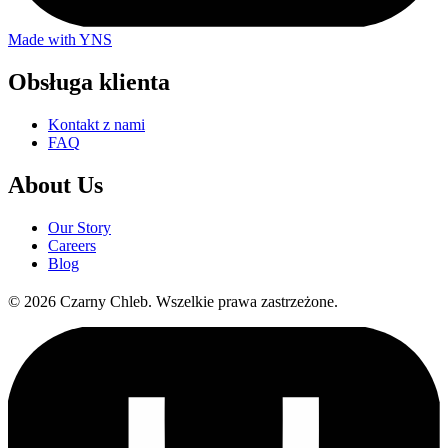
Made with YNS
Obsługa klienta
Kontakt z nami
FAQ
About Us
Our Story
Careers
Blog
©
2026
Czarny Chleb
.
Wszelkie prawa zastrzeżone.