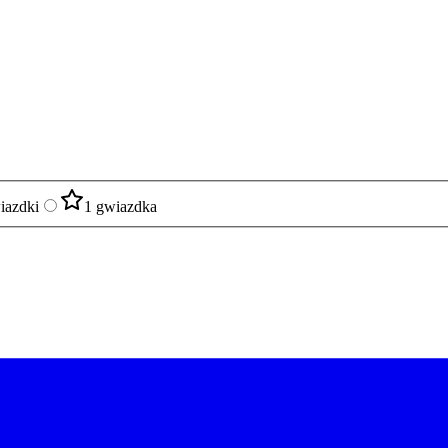
iazdki
1 gwiazdka