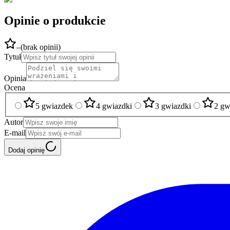
Opinie o produkcie
–
(
brak opinii
)
Tytuł
Opinia
Ocena
5 gwiazdek
4 gwiazdki
3 gwiazdki
2 gw
Autor
E-mail
Dodaj opinię