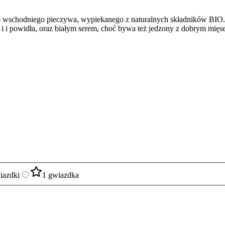
o wschodniego pieczywa, wypiekanego z naturalnych składników BIO.
i i powidła, oraz białym serem, choć bywa też jedzony z dobrym mięs
iazdki
1 gwiazdka