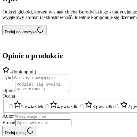
Odkryj głęboki, korzenny smak chleba Borodyńskiego - tradycyjneg
wyjątkowy aromat i lekkostrawność. Idealnie komponuje się dżemem 
Dodaj do koszyka
Opinie o produkcie
–
(
brak opinii
)
Tytuł
Opinia
Ocena
5 gwiazdek
4 gwiazdki
3 gwiazdki
2 gw
Autor
E-mail
Dodaj opinię