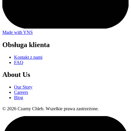
Made with YNS
Obsługa klienta
Kontakt z nami
FAQ
About Us
Our Story
Careers
Blog
©
2026
Czarny Chleb
.
Wszelkie prawa zastrzeżone.