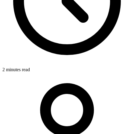
2
minute
s
read