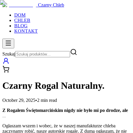
Czarny Chleb
DOM
CHLEB
BLOG
KONTAKT
Szukaj
Czarny Rogal Naturalny.
October 29, 2025
•
2
min read
Z Rogalem Świętomarcińskim nigdy nie było mi po drodze, ale
....
Ogłaszam wszem i wobec, że w naszej manufakturze chleba
zaczynamy robić, nasze autorskie rogale. Z dumą ogłaszam, że nie