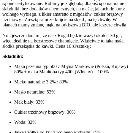
są one certyfikowane. Robimy je z głęboką dbałością o naturalne
składniki, bez dodatków chemicznych, na maśle, jajkach do kur z
wolnego wybiegu, z likier amaretto z migdałów, cukier brązowy
trzcinowy . Zresztą sami zerknijcie na skład , na tę chwilę. W
planach mamy zmianę mąki na orkiszową BIO, ale jeszcze chwila .
No i jeszcze dodam , że nasz Rogal będzie ważył około 130 gr ,
więc idealnie na bezstresowe chapnięcie. Właściwie to taka mała,
słodka przekąska do kawki. Cena 16 zł/sztukę :
Składniki:
Mąka pszenna typ 500 z Młyna Markowie (Polska, Kujawy)
80% + mąka Manitoba typ 400 (Włochy) = 100%
Mleko naturalne 3,2% : 83%
Masło naturalne: 53%
Mak biały: 33%
Cukier trzcinowy brązowy: 30%
Woda: 32%
Jajka i żółtka od kur z wolnego wybiegu: 15%